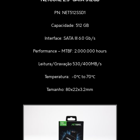
NETCORE 2.5” SATA 512GB
PN: NET512SSD1
Capacidade: 512 GB
Interface: SATA III 6.0 Gb/s
Performance – MTBF: 2.000.000 hours
Leitura/Gravação 530/400MB/s
Temperatura: -0℃ to 70℃
Tamanho: 80x22x3.2mm