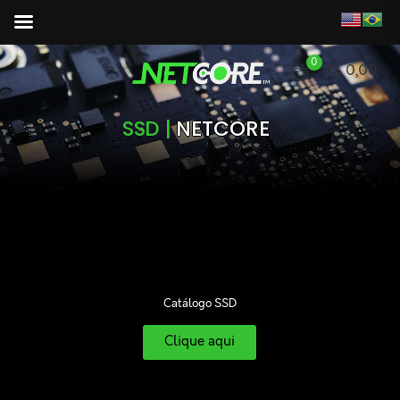
0
R$ 0,00
SSD |
NETCORE
Catálogo SSD
Clique aqui