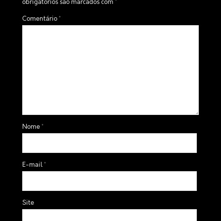
obrigatórios são marcados com
*
Comentário
*
Nome
*
E-mail
*
Site