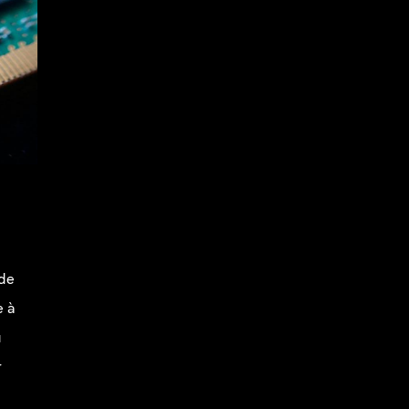
de
e à
u
r