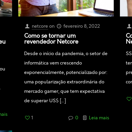
netcore
on
fevereiro 8, 2022
Como se tornar um
Co
eu
revendedor Netcore
Ne
Desde o início da pandemia, o setor de
SS
informática vem crescendo
te
 ou
exponencialmente, potencializado por:
pr
uma popularização extraordinária do
co
l
mercado gamer, que tem expectativa
de superar US$
[…]
mais
1
0
Leia mais