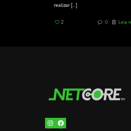
realizar
[…]
2
0
Leia 