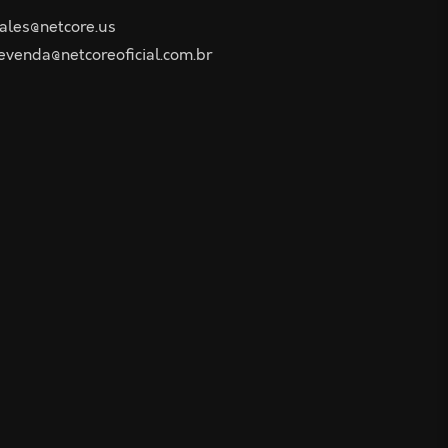
ales@netcore.us
evenda@netcoreoficial.com.br