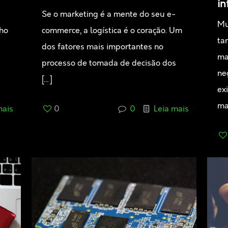
in
Se o marketing é a mente do seu e-
Mu
ho
commerce, a logística é o coração. Um
ta
dos fatores mais importantes no
ma
processo de tomada de decisão dos
ne
[…]
ex
ma
mais
0
0
Leia mais