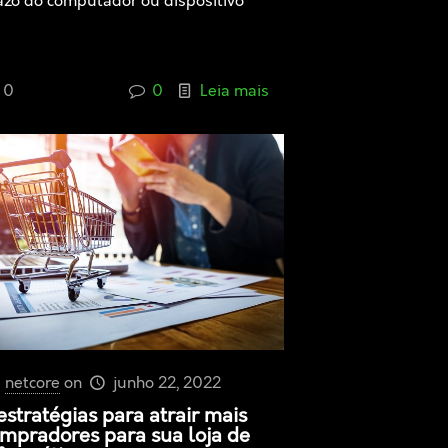
azo do computador ou dispositivo
0
0
Leia mais
netcore
on
junho 22, 2022
estratégias para atrair mais
mpradores para sua loja de