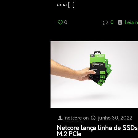
uma
[…]
0
0
Leia 
netcore
on
junho 30, 2022
Netcore lança linha de SSDs
M.2 PCIe