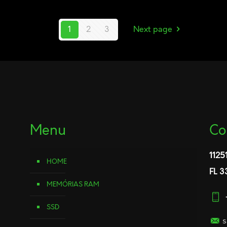
1
2
3
Next page
Menu
Co
1125
HOME
FL 3
MEMÓRIAS RAM
SSD
s