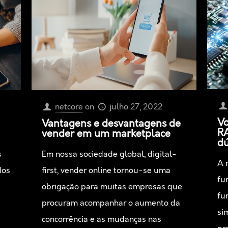
netcore
on
julho 27, 2022
Vo
Vantagens e desvantagens de
RA
vender em um marketplace
dú
Em nossa sociedade global, digital-
s
A 
first, vender online tornou-se uma
dos
fu
obrigação para muitas empresas que
fu
procuram acompanhar o aumento da
si
concorrência e as mudanças nas