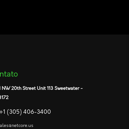
ntato
1 NW 20th Street Unit 113 Sweetwater -
3172
+1 (305) 406-3400
ales@netcore.us