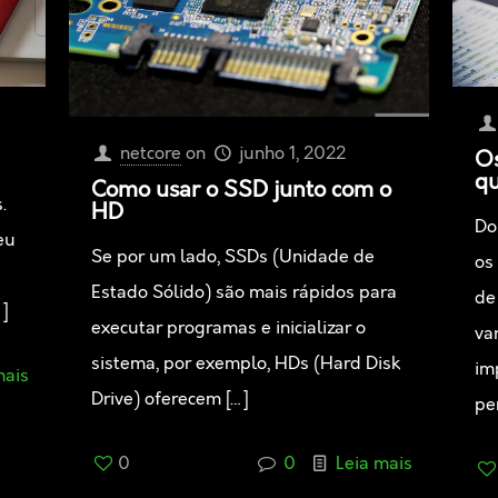
netcore
on
junho 1, 2022
Os
qu
Como usar o SSD junto com o
.
HD
Do
eu
Se por um lado, SSDs (Unidade de
os
Estado Sólido) são mais rápidos para
de
]
executar programas e inicializar o
va
sistema, por exemplo, HDs (Hard Disk
im
mais
Drive) oferecem
[…]
pe
0
0
Leia mais