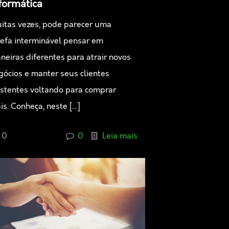
formática
itas vezes, pode parecer uma
refa interminável pensar em
neiras diferentes para atrair novos
gócios e manter seus clientes
istentes voltando para comprar
is. Conheça, neste
[…]
0
0
Leia mais