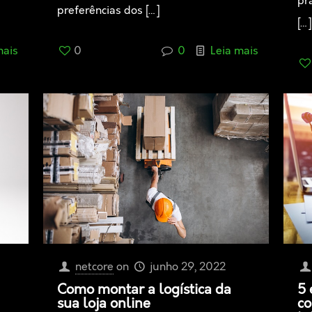
pr
preferências dos
[…]
[…]
0
0
Leia mais
mais
netcore
on
junho 29, 2022
Como montar a logística da
5 
sua loja online
co