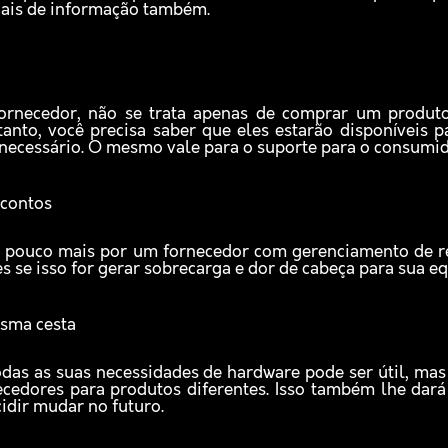
iais de informação também.
ornecedor, não se trata apenas de comprar um produt
nto, você precisa saber que eles estarão disponíveis p
necessário. O mesmo vale para o suporte para o consumido
scontos
 pouco mais por um fornecedor com gerenciamento de re
 se isso for gerar sobrecarga e dor de cabeça para sua e
sma cesta
das as suas necessidades de hardware pode ser útil, ma
necedores para produtos diferentes. Isso também lhe d
cidir mudar no futuro.