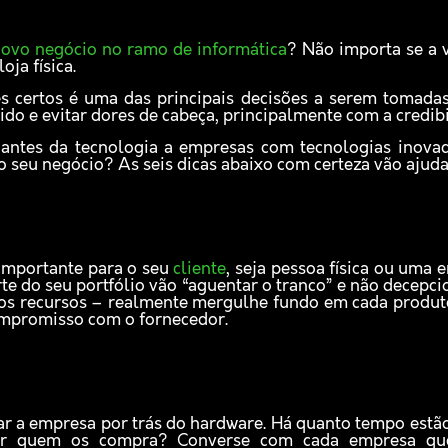
novo negócio no ramo de informática
? Não importa se a 
oja física.
s certos é uma das principais decisões a serem tomadas
do e evitar dores de cabeça, principalmente com a credibi
gantes da tecnologia a empresas com tecnologias inovad
 seu negócio? As seis dicas abaixo com certeza vão ajudar
importante para o seu
cliente
, seja pessoa física ou uma 
te do seu portfólio vão “aguentar o tranco” e não decepci
os recursos – realmente mergulhe fundo em cada produto
mpromisso com o fornecedor.
ar a empresa por trás do hardware. Há quanto tempo estã
ar quem os compra? Converse com cada empresa que