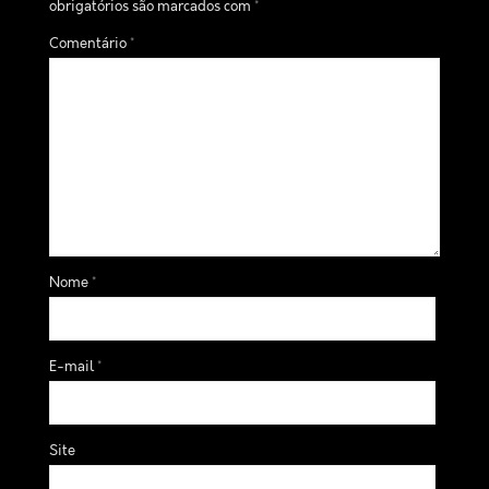
obrigatórios são marcados com
*
Comentário
*
Nome
*
E-mail
*
Site